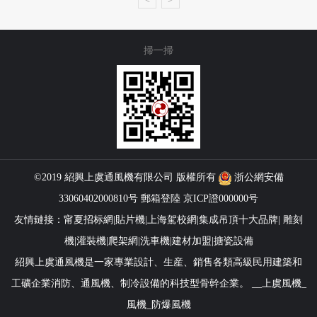
掃一掃
©2019 紹興上虞通
風機
有限公司 版權所有
浙公網安備
33060402000810号
郵箱登陸
京ICP證000000号
友情鏈接：
甯夏招标網
|
貼片機
|
上海駕校網
|
集成吊頂十大品牌
|
雕刻
機
|
灌裝機
|
爬架網
|
洗車機
|
建材加盟
|
搪瓷設備
紹興上虞通風機是一家專業設計、生産、銷售各類高級民用建築和
工礦企業消防、
通風機
、制冷設備的科技型骨幹企業。
__
上虞風機
_
風機
_
防爆風機