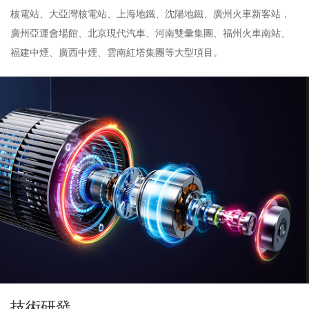
核電站、大亞灣核電站、上海地鐵、沈陽地鐵、廣州火車新客站，
廣州亞運會場館、北京現代汽車、河南雙彙集團、福州火車南站、
福建中煙、廣西中煙、雲南紅塔集團等大型項目。
技術研發