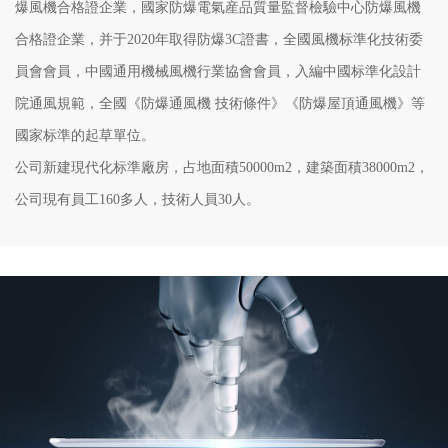
爆風機合格證企業，國家防爆電氣産品質量監督檢驗中心防爆風機
合格證企業，并于2020年取得防爆3C證書，全國風機标準化技術委
員會會員，中國通用機械風機行業協會會員，入編中國标準化設計
院通風規範，全國《防爆通風機 技術條件》《防爆屋頂通風機》等
國家标準的起草單位。
公司新建現代化标準廠房，占地面積50000m2，建築面積38000m2，
公司現有員工160多人，技術人員30人。