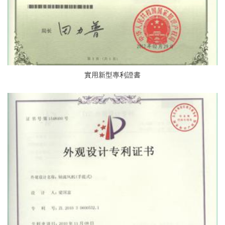
實用新型專利證書