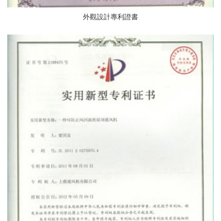
外觀設計專利證書